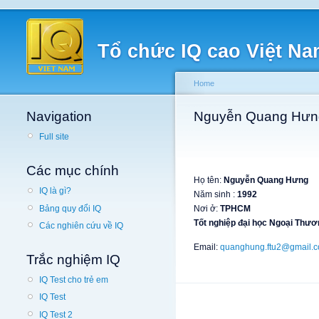
Tổ chức IQ cao Việt N
Home
Navigation
Nguyễn Quang Hưn
Full site
Các mục chính
Họ tên:
Nguyễn Quang Hưng
IQ là gì?
Năm sinh :
1992
Bảng quy đổi IQ
Nơi ở:
TPHCM
Tốt nghiệp đại học Ngoại Thươ
Các nghiên cứu về IQ
Email:
quanghung.ftu2@gmail.
Trắc nghiệm IQ
IQ Test cho trẻ em
IQ Test
IQ Test 2