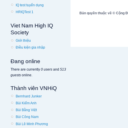
IQ test tuyển dụng
HRIQTest 1
Bản quyền thuộc về © Cộng Đồn
Viet Nam High IQ
Society
Giới thiệu
Điều kiện gia nhập
Đang online
There are currently
0 users
and
513
guests
online.
Thành viên VNHiQ
Bernhard Junker
Bùi Kiếm Anh
Bùi Bằng Việt
Bùi Công Nam
Bùi Lê Minh Phương