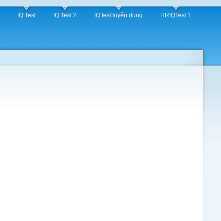
IQ Test
IQ Test 2
IQ test tuyển dụng
HRIQTest 1