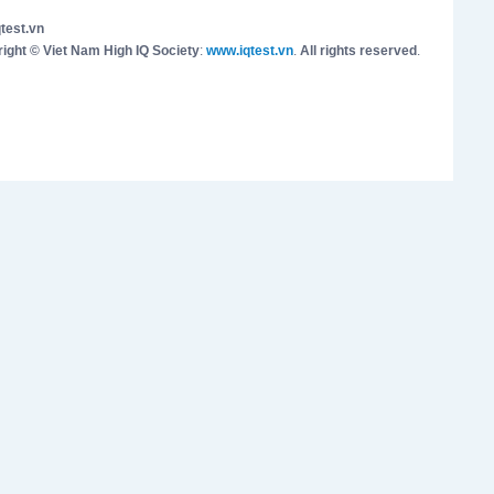
test.vn
ight © Viet Nam High IQ Society
:
www.iqtest.vn
.
All rights reserved
.