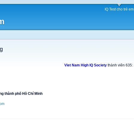
IQ Test cho trẻ em
am
g
Viet Nam High IQ Society
thành viên 635:
ng thành phố Hồ Chí Minh
com