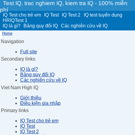
Test IQ, trac nghiem IQ, kiem tra IQ - 100% miễn
phí
IQ Test cho trẻ em
IQ Test
IQ Test 2
IQ test tuyển dụng
HRIQTest 1
IQ là gì?
Bảng quy đổi IQ
Các nghiên cứu về IQ
Home
Navigation
Full site
Secondary links
IQ là gì?
Bảng quy đổi IQ
Các nghiên cứu về IQ
Viet Nam High IQ
Giới thiệu
Điều kiện gia nhập
Primary links
IQ Test cho trẻ em
IQ Test
IQ Test 2