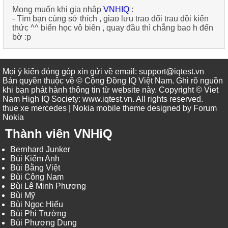
Mong muốn khi gia nhâp
VNHIQ
:
-
Tìm bạn cùng sở thích , giao lưu trao đổi trau dồi kiến
thức ^^ biển học vô biên , quay đầu thì chẳng bao h đến
bờ :p
Mọi ý kiến đóng góp xin gửi về email: support@iqtest.vn
Bản quyền thuộc về © Cộng Đồng IQ Việt Nam. Ghi rõ nguồn
khi bạn phát hành thông tin từ website này. Copyright © Viet
Nam High IQ Society
:
www.iqtest.vn
.
All rights reserved
.
thue xe mercedes
| Nokia mobile theme designed by
Forum
Nokia
Thành viên VNHiQ
Bernhard Junker
Bùi Kiếm Anh
Bùi Bằng Việt
Bùi Công Nam
Bùi Lê Minh Phương
Bùi Mỹ
Bùi Ngọc Hiếu
Bùi Phi Trường
Bùi Phương Dung