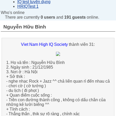
IQ test tuyển dụng
HRIQTest 1
Who's online
There are currently
0 users
and
191 guests
online.
Nguyễn Hữu Bình
Viet Nam High IQ Society
thành viên 31:
1. Họ và tên :
Nguyễn Hữu Bình
2. Ngày sinh :
21/12/1985
3. Nơi ở :
Hà Nội
+ Sở thik :
-
nghe nhạc Rock + Jazz ^^ chả liên quan rì đến nhau cả
-
chơi cờ ( cờ tướng )
-
du lịch ( đi phọt )
+ Quan điểm cuộc sống :
-
Trên con đường thành công , không có dấu chân của
những kẻ lười biếng ^^
+ Tính cách :
-
Thẳng thắn , thik sự rõ ràng , chính xác