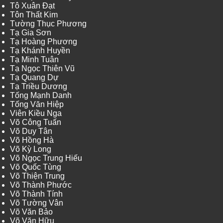
Tô Xuân Đạt
Tôn Thất Kim
Tường Thục Phương
Tạ Gia Sơn
Tạ Hoàng Phương
Tạ Khánh Huyền
Tạ Minh Tuân
Tạ Ngọc Thiên Vũ
Tạ Quang Dự
Tạ Triều Dương
Tống Mạnh Danh
Tống Văn Hiệp
Viên Kiều Nga
Võ Công Tuấn
Võ Duy Tân
Võ Hồng Hà
Võ Kỳ Long
Võ Ngọc Trung Hiếu
Võ Quốc Tùng
Võ Thiện Trung
Võ Thành Phước
Võ Thành Tính
Võ Tường Vân
Võ Văn Bảo
Võ Văn Hữu