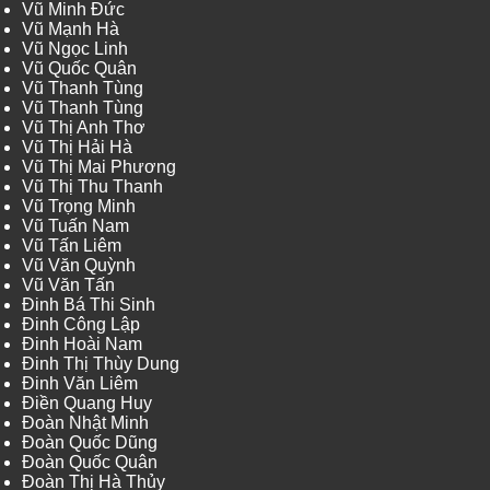
Vũ Minh Đức
Vũ Mạnh Hà
Vũ Ngọc Linh
Vũ Quốc Quân
Vũ Thanh Tùng
Vũ Thanh Tùng
Vũ Thị Anh Thơ
Vũ Thị Hải Hà
Vũ Thị Mai Phương
Vũ Thị Thu Thanh
Vũ Trọng Minh
Vũ Tuấn Nam
Vũ Tấn Liêm
Vũ Văn Quỳnh
Vũ Văn Tấn
Đinh Bá Thi Sinh
Đinh Công Lập
Đinh Hoài Nam
Đinh Thị Thùy Dung
Đinh Văn Liêm
Điền Quang Huy
Đoàn Nhật Minh
Đoàn Quốc Dũng
Đoàn Quốc Quân
Đoàn Thị Hà Thủy