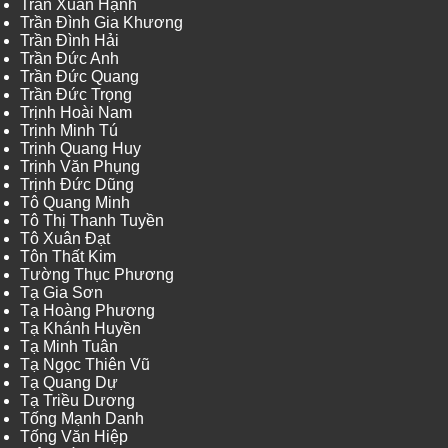
Trần Xuân Hạnh
Trần Đình Gia Khương
Trần Đình Hải
Trần Đức Anh
Trần Đức Quang
Trần Đức Trọng
Trịnh Hoài Nam
Trịnh Minh Tú
Trịnh Quang Huy
Trịnh Văn Phụng
Trịnh Đức Dũng
Tô Quang Minh
Tô Thị Thanh Tuyền
Tô Xuân Đạt
Tôn Thất Kim
Tường Thục Phương
Tạ Gia Sơn
Tạ Hoàng Phương
Tạ Khánh Huyền
Tạ Minh Tuân
Tạ Ngọc Thiên Vũ
Tạ Quang Dự
Tạ Triều Dương
Tống Mạnh Danh
Tống Văn Hiệp