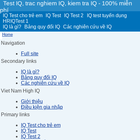
Test IQ, trac nghiem IQ, kiem tra IQ - 100% miễn
phí
IQ Test cho trẻ em
IQ Test
IQ Test 2
IQ test tuyển dụng
HRIQTest 1
IQ là gì?
Bảng quy đổi IQ
Các nghiên cứu về IQ
Home
Navigation
Full site
Secondary links
IQ là gì?
Bảng quy đổi IQ
Các nghiên cứu về IQ
Viet Nam High IQ
Giới thiệu
Điều kiện gia nhập
Primary links
IQ Test cho trẻ em
IQ Test
IQ Test 2