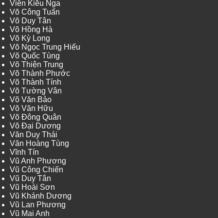
Viên Kiều Nga
Võ Công Tuấn
Võ Duy Tân
Võ Hồng Hà
Võ Kỳ Long
Võ Ngọc Trung Hiếu
Võ Quốc Tùng
Võ Thiện Trung
Võ Thành Phước
Võ Thành Tính
Võ Tường Vân
Võ Văn Bảo
Võ Văn Hữu
Võ Đông Quân
Võ Đại Dương
Văn Duy Thái
Văn Hoàng Tùng
Vĩnh Tín
Vũ Anh Phương
Vũ Công Chiến
Vũ Duy Tân
Vũ Hoài Sơn
Vũ Khánh Dương
Vũ Lan Phương
Vũ Mai Anh