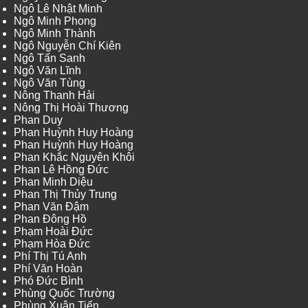
Ngô Lê Nhật Minh
Ngô Minh Phong
Ngô Minh Thành
Ngô Nguyễn Chí Kiên
Ngô Tấn Sanh
Ngô Văn Lĩnh
Ngô Văn Tùng
Nông Thanh Hải
Nông Thị Hoài Thương
Phan Duy
Phan Huỳnh Huy Hoàng
Phan Huỳnh Huy Hoàng
Phan Khắc Nguyên Khôi
Phan Lê Hồng Đức
Phan Minh Diệu
Phan Thị Thủy Trung
Phan Văn Đậm
Phan Đông Hồ
Phạm Hoài Đức
Phạm Hòa Đức
Phí Thị Tú Anh
Phí Văn Hoàn
Phó Đức Bình
Phùng Quốc Trường
Phùng Xuân Tiến