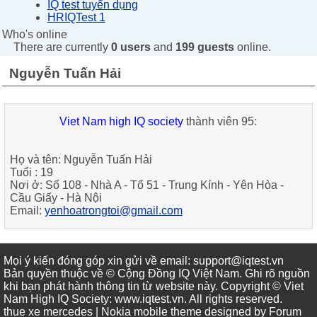
IQ test tuyển dụng
HRIQTest 1
Who's online
There are currently
0 users
and
199 guests
online.
Nguyễn Tuấn Hải
Viet Nam high IQ society
thành viên 95:
Họ và tên:
Nguyễn Tuấn Hải
Tuổi :
19
Nơi ở:
Số 108 - Nhà A - Tổ 51 - Trung Kính - Yên Hòa -
Cầu Giấy - Hà Nội
Email:
yenhoatrongtoi@gmail.com
Mọi ý kiến đóng góp xin gửi về email: support@iqtest.vn
Bản quyền thuộc về © Cộng Đồng IQ Việt Nam. Ghi rõ nguồn
khi bạn phát hành thông tin từ website này. Copyright © Viet
Nam High IQ Society
:
www.iqtest.vn
.
All rights reserved
.
thue xe mercedes
| Nokia mobile theme designed by
Forum