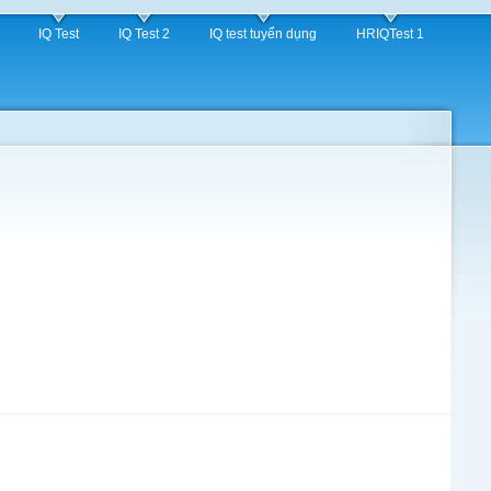
IQ Test
IQ Test 2
IQ test tuyển dụng
HRIQTest 1