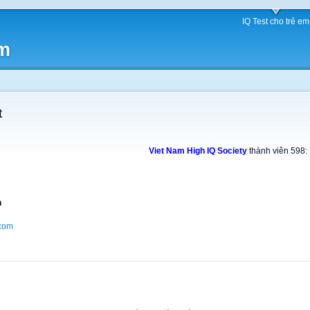
IQ Test cho trẻ em
am
t
Viet Nam High IQ Society
thành viên 598:
h
com