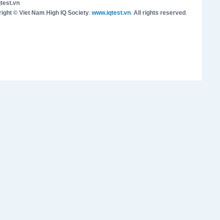
test.vn
ight © Viet Nam High IQ Society
:
www.iqtest.vn
.
All rights reserved
.