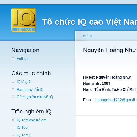
Tổ chức IQ cao Việt N
Home
Navigation
Nguyễn Hoàng Nhự
Full site
Các mục chính
Họ tên:
Nguyễn Hoàng Nhựt
IQ là gì?
Năm sinh :
1989
Bảng quy đổi IQ
Nơi ở:
Tân Bình, Tp.Hồ Chí Min
Các nghiên cứu về IQ
Email :
hoangnhut1212@gmail.
Trắc nghiệm IQ
IQ Test cho trẻ em
IQ Test
IQ Test 2