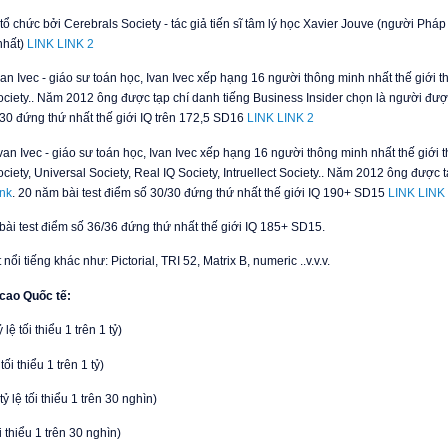
- tổ chức bởi Cerebrals Society - tác giả tiến sĩ tâm lý học Xavier Jouve (người Phá
nhất)
LINK
LINK 2
van Ivec - giáo sư toán học, Ivan Ivec xếp hạng 16 người thông minh nhất thế giới
ociety.. Năm 2012 ông được tạp chí danh tiếng Business Insider chọn là người được 
/30 đứng thứ nhất thế giới IQ trên 172,5 SD16
LINK
LINK 2
van Ivec - giáo sư toán học, Ivan Ivec xếp hạng 16 người thông minh nhất thế giới
ociety, Universal Society, Real IQ Society, Intruellect Society.. Năm 2012 ông được
ink
. 20 năm bài test điểm số 30/30 đứng thứ nhất thế giới IQ 190+ SD15
LINK
LINK
ài test điểm số 36/36 đứng thứ nhất thế giới IQ 185+ SD15.
nổi tiếng khác như: Pictorial, TRI 52, Matrix B, numeric ..v.v.v.
 cao Quốc tế:
ệ tối thiểu 1 trên 1 tỷ)
tối thiểu 1 trên 1 tỷ)
ỷ lệ tối thiểu 1 trên 30 nghìn)
i thiểu 1 trên 30 nghìn)