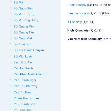
Bùi Mỹ
Homo Society
(IQ>164 ) (Chờ ho
Bùi Ngọc Hiếu
Sinapsa society
(IQ>153) (Chờ h
Bùi Phi Trường
Bùi Phương Dung
ISI-Society
(IQ>151)
Bùi Quang Minh
High IQ society
(IQ>142)
Bùi Quang Tân
Bùi Quốc Việt
Viet Nam high IQ society
(IQ>1
Bùi Thái Sơn
Bùi Thị Thanh Chuyên
Bùi Văn Luyện
Bạch Đức Tín
Cao Lê Thành
Cao Phan Minh Khánh
Cao Thanh Nghị
Cao Thu Phương
Cao Thị Hạnh
Chiêu Thanh Tuấn
Chu Thành Sơn
Chu văn Đức