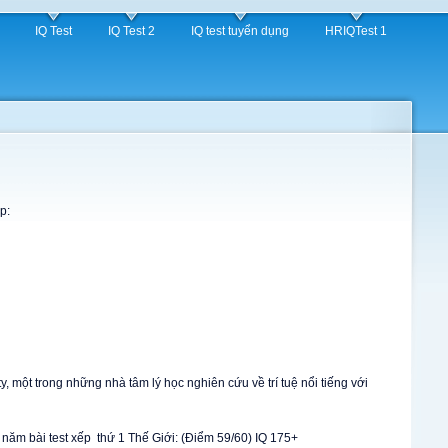
IQ Test
IQ Test 2
IQ test tuyển dụng
HRIQTest 1
p:
y, một trong những nhà tâm lý học nghiên cứu về trí tuệ nổi tiếng với
: 7 năm bài test xếp thứ 1 Thế Giới: (Điểm 59/60) IQ 175+