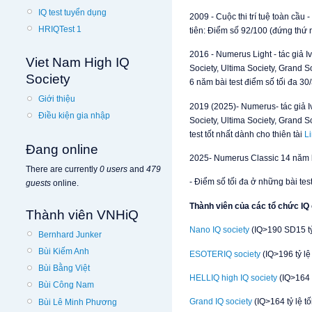
IQ test tuyển dụng
2009 - Cuộc thi trí tuệ toàn cầu 
HRIQTest 1
tiên: Điểm số 92/100 (đứng thứ 
2016 - Numerus Light - tác giả I
Viet Nam High IQ
Society, Ultima Society, Grand S
Society
6 năm bài test điểm số tối đa 30
Giới thiệu
2019 (2025)- Numerus- tác giả I
Điều kiện gia nhập
Society, Ultima Society, Grand S
test tốt nhất dành cho thiên tài
L
Đang online
2025- Numerus Classic 14 năm b
There are currently
0 users
and
479
- Điểm số tối đa ở những bài test 
guests
online.
Thành viên của các tổ chức IQ
Thành viên VNHiQ
Nano IQ society
(IQ>190 SD15 tỷ l
Bernhard Junker
Bùi Kiếm Anh
ESOTERIQ society
(IQ>196 tỷ lệ 
Bùi Bằng Việt
HELLIQ high IQ society
(IQ>164 t
Bùi Công Nam
Grand IQ society
(IQ>164 tỷ lệ tố
Bùi Lê Minh Phương