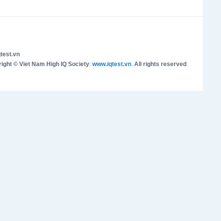
test.vn
ight © Viet Nam High IQ Society
:
www.iqtest.vn
.
All rights reserved
.