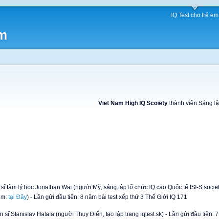
IQ Test cho trẻ em
am
Viet Nam High IQ Scoiet
y
thành viên Sáng lậ
n sĩ tâm lý học Jonathan Wai (người Mỹ, sáng lập tổ chức IQ cao Quốc tế ISI-S societ
êm:
tại Đây
) - Lần gửi đầu tiên: 8 năm bài test xếp thứ 3 Thế Giới IQ 171
iến sĩ Stanislav Hatala (người Thụy Điển, tạo lập trang iqtest.sk) - Lần gửi đầu tiên