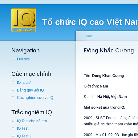
Tổ chức IQ cao Việt N
Home
Navigation
Đồng Khắc Cường
Full site
Các mục chính
Tên:
Dong Khac Cuong
IQ là gì?
Giới tính:
Nam
Bảng quy đổi IQ
Địa chỉ:
Hà Nội, Việt Nam
Các nghiên cứu về IQ
Một số kết quả trong IQ:
Trắc nghiệm IQ
2009 - SLSE Form I - tác giả tiế
IQ Test cho trẻ em
nhiều giải thưởng tham khảo th
IQ Test
2009 - Mix 01, 02, 03 - tác giả t
IQ Test 2