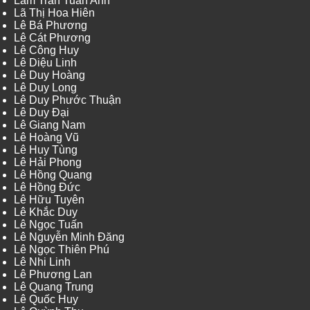
Lâm Trần Tuấn Anh
Lã Thị Hoa Hiên
Lê Bá Phương
Lê Cát Phương
Lê Công Huy
Lê Diệu Linh
Lê Duy Hoàng
Lê Duy Long
Lê Duy Phước Thuận
Lê Duy Đại
Lê Giang Nam
Lê Hoàng Vũ
Lê Huy Tùng
Lê Hải Phong
Lê Hồng Quang
Lê Hồng Đức
Lê Hữu Tuyên
Lê Khắc Duy
Lê Ngọc Tuấn
Lê Nguyễn Minh Đăng
Lê Ngọc Thiên Phú
Lê Nhi Linh
Lê Phương Lan
Lê Quang Trung
Lê Quốc Huy