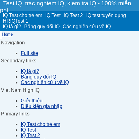
Test IQ, trac nghiem IQ, kiem tra IQ - 100% miễn
phí
IQ Test cho trẻ em
IQ Test
IQ Test 2
IQ test tuyển dụng
HRIQTest 1
IQ là gì?
Bảng quy đổi IQ
Các nghiên cứu về IQ
Home
Navigation
Full site
Secondary links
IQ là gì?
Bảng quy đổi IQ
Các nghiên cứu về IQ
Viet Nam High IQ
Giới thiệu
Điều kiện gia nhập
Primary links
IQ Test cho trẻ em
IQ Test
IQ Test 2