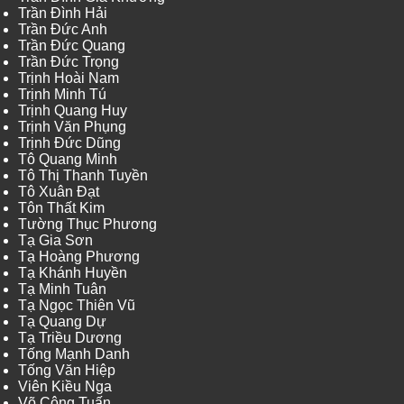
Trần Đình Hải
Trần Đức Anh
Trần Đức Quang
Trần Đức Trọng
Trịnh Hoài Nam
Trịnh Minh Tú
Trịnh Quang Huy
Trịnh Văn Phụng
Trịnh Đức Dũng
Tô Quang Minh
Tô Thị Thanh Tuyền
Tô Xuân Đạt
Tôn Thất Kim
Tường Thục Phương
Tạ Gia Sơn
Tạ Hoàng Phương
Tạ Khánh Huyền
Tạ Minh Tuân
Tạ Ngọc Thiên Vũ
Tạ Quang Dự
Tạ Triều Dương
Tống Mạnh Danh
Tống Văn Hiệp
Viên Kiều Nga
Võ Công Tuấn