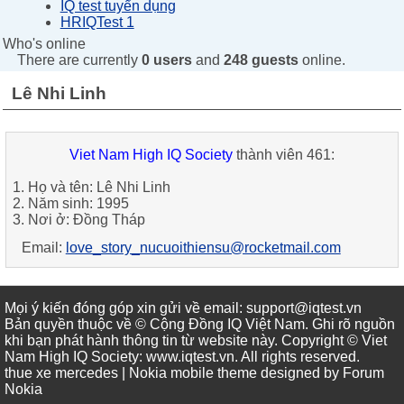
IQ test tuyển dụng
HRIQTest 1
Who's online
There are currently
0 users
and
248 guests
online.
Lê Nhi Linh
Viet Nam High IQ Society
thành viên 461:
1. Họ và tên: Lê Nhi Linh
2. Năm sinh: 1995
3. Nơi ở: Đồng Tháp
Email:
love_story_nucuoithiensu@rocketmail.com
Mọi ý kiến đóng góp xin gửi về email: support@iqtest.vn
Bản quyền thuộc về © Cộng Đồng IQ Việt Nam. Ghi rõ nguồn
khi bạn phát hành thông tin từ website này. Copyright © Viet
Nam High IQ Society
:
www.iqtest.vn
.
All rights reserved
.
thue xe mercedes
| Nokia mobile theme designed by
Forum
Nokia