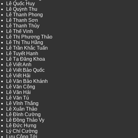
Lê Quốc Huy
Lê Quỳnh Thu
Lê Thanh Phong
Lê Thanh Sơn
Lê Thanh Thủy
Lê Thế Vinh
Lê Thị Phương Thảo
Lê Thị Thu Hằng
Lê Trần Khắc Tuấn
Lê Tuyết Hạnh
Lê Tạ Đăng Khoa
Lê Viết Anh
Lê Viết Bảo Quốc
Lê Viết Hải
Lê Văn Bảo Khánh
Lê Văn Công
Lê Văn Hải
Lê Văn Tú
Lê Vĩnh Thắng
Lê Xuân Thảo
Lê Đình Cường
Lê Đồng Thảo Vy
Lê Đức Hưng
Lý Chí Cường
Lưu Công Tới