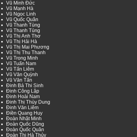
Vũ Minh Đức
Vũ Mạnh Hà
Vũ Ngọc Linh
Vũ Quốc Quân
Vũ Thanh Tùng
Vũ Thanh Tùng
Vũ Thị Anh Thơ
Vũ Thị Hải Hà
Vũ Thị Mai Phương
Vũ Thị Thu Thanh
Vũ Trọng Minh
Vũ Tuấn Nam
Vũ Tấn Liêm
Vũ Văn Quỳnh
Vũ Văn Tấn
Đinh Bá Thi Sinh
Đinh Công Lập
Đinh Hoài Nam
Đinh Thị Thùy Dung
Đinh Văn Liêm
Điền Quang Huy
Đoàn Nhật Minh
Đoàn Quốc Dũng
Đoàn Quốc Quân
Đoàn Thị Hà Thủy