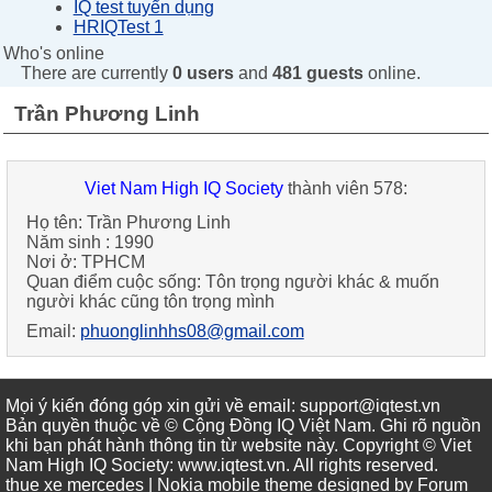
IQ test tuyển dụng
HRIQTest 1
Who's online
There are currently
0 users
and
481 guests
online.
Trần Phương Linh
Viet Nam High IQ Society
thành viên 578:
Họ tên:
Trần Phương Linh
Năm sinh :
1990
Nơi ở:
TPHCM
Quan điểm cuộc sống:
Tôn trọng người khác & muốn
người khác cũng tôn trọng mình
Email:
phuonglinhhs08@gmail.com
Mọi ý kiến đóng góp xin gửi về email: support@iqtest.vn
Bản quyền thuộc về © Cộng Đồng IQ Việt Nam. Ghi rõ nguồn
khi bạn phát hành thông tin từ website này. Copyright © Viet
Nam High IQ Society
:
www.iqtest.vn
.
All rights reserved
.
thue xe mercedes
| Nokia mobile theme designed by
Forum