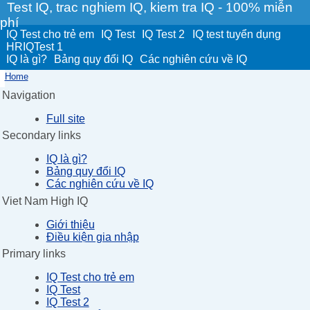
Test IQ, trac nghiem IQ, kiem tra IQ - 100% miễn
phí
IQ Test cho trẻ em
IQ Test
IQ Test 2
IQ test tuyển dụng
HRIQTest 1
IQ là gì?
Bảng quy đổi IQ
Các nghiên cứu về IQ
Home
Navigation
Full site
Secondary links
IQ là gì?
Bảng quy đổi IQ
Các nghiên cứu về IQ
Viet Nam High IQ
Giới thiệu
Điều kiện gia nhập
Primary links
IQ Test cho trẻ em
IQ Test
IQ Test 2