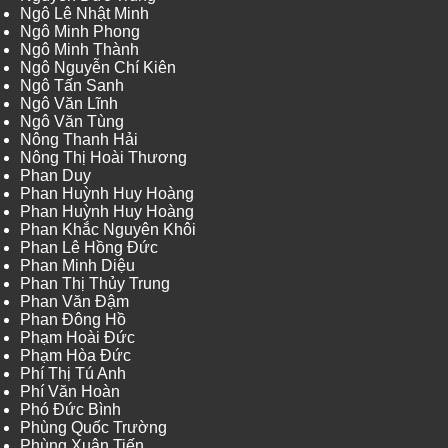
Ngô Lê Nhật Minh
Ngô Minh Phong
Ngô Minh Thành
Ngô Nguyễn Chí Kiên
Ngô Tấn Sanh
Ngô Văn Lĩnh
Ngô Văn Tùng
Nông Thanh Hải
Nông Thị Hoài Thương
Phan Duy
Phan Huỳnh Huy Hoàng
Phan Huỳnh Huy Hoàng
Phan Khắc Nguyên Khôi
Phan Lê Hồng Đức
Phan Minh Diệu
Phan Thị Thủy Trung
Phan Văn Đậm
Phan Đông Hồ
Phạm Hoài Đức
Phạm Hòa Đức
Phí Thị Tú Anh
Phí Văn Hoàn
Phó Đức Bình
Phùng Quốc Trường
Phùng Xuân Tiến