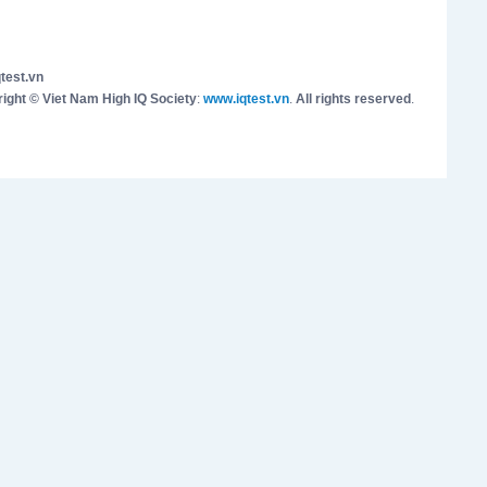
test.vn
ight © Viet Nam High IQ Society
:
www.iqtest.vn
.
All rights reserved
.