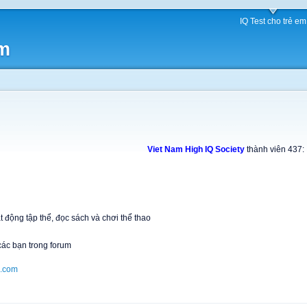
IQ Test cho trẻ em
am
Viet Nam High IQ Society
thành viên 437:
t động tập thể, đọc sách và chơi thể thao
các bạn trong forum
.com