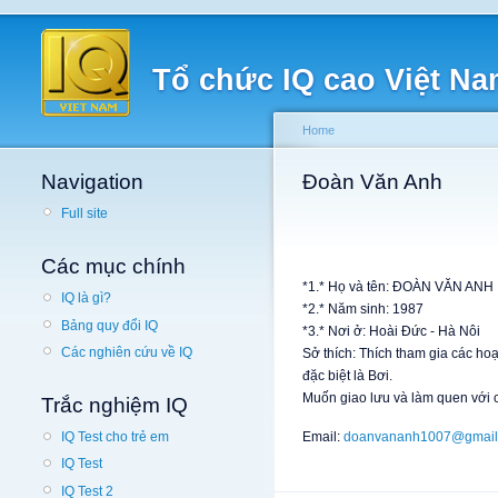
Tổ chức IQ cao Việt N
Home
Navigation
Đoàn Văn Anh
Full site
Các mục chính
*1.* Họ và tên: ĐOÀN VĂN ANH
IQ là gì?
*2.* Năm sinh: 1987
Bảng quy đổi IQ
*3.* Nơi ở: Hoài Đức - Hà Nôi
Các nghiên cứu về IQ
Sở thích: Thích tham gia các hoạ
đặc biệt là Bơi.
Muốn giao lưu và làm quen với 
Trắc nghiệm IQ
Email:
doanvananh1007@gmail
IQ Test cho trẻ em
IQ Test
IQ Test 2