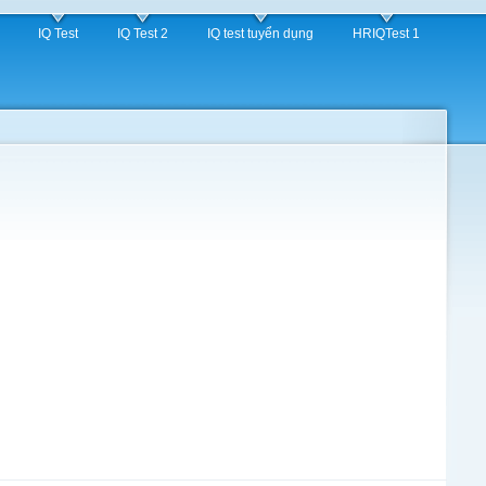
IQ Test
IQ Test 2
IQ test tuyển dụng
HRIQTest 1