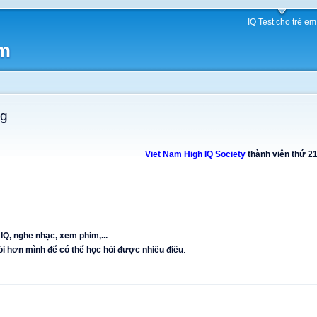
IQ Test cho trẻ em
am
ng
Viet Nam High IQ Society
thành viên thứ 21
IQ, nghe nhạc, xem phim,...
ỏi hơn mình để có thể học hỏi được nhiều điều
.