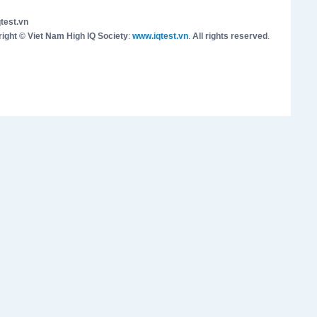
test.vn
ight © Viet Nam High IQ Society
:
www.iqtest.vn
.
All rights reserved
.