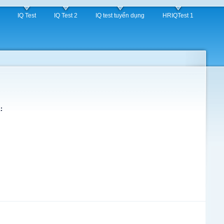
IQ Test
IQ Test 2
IQ test tuyển dụng
HRIQTest 1
: