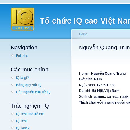
Tổ chức IQ cao Việt N
Home
Navigation
Nguyễn Quang Tru
Full site
Các mục chính
Họ tên:
Nguyễn Quang Trung
IQ là gì?
Giới tính:
Nam
Bảng quy đổi IQ
Ngày sinh:
12/06/1992
Địa chỉ:
Hà Nội, Việt Nam
Các nghiên cứu về IQ
Sở thích:
games, cờ vua, rubik, 
Thích chơi với những người gi
Trắc nghiệm IQ
IQ Test cho trẻ em
IQ Test
IQ Test 2