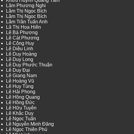
Khưu Huỳnh Quang Tâm
Lâm Phương Nghi
Lâm Thị Ngọc Bích
Lâm Thị Ngọc Bích
Lâm Trần Tuấn Anh
Lã Thị Hoa Hiên
Lê Bá Phương
Lê Cát Phương
Lê Công Huy
Lê Diệu Linh
Lê Duy Hoàng
Lê Duy Long
Lê Duy Phước Thuận
Lê Duy Đại
Lê Giang Nam
Lê Hoàng Vũ
Lê Huy Tùng
Lê Hải Phong
Lê Hồng Quang
Lê Hồng Đức
Lê Hữu Tuyên
Lê Khắc Duy
Lê Ngọc Tuấn
Lê Nguyễn Minh Đăng
Lê Ngọc Thiên Phú