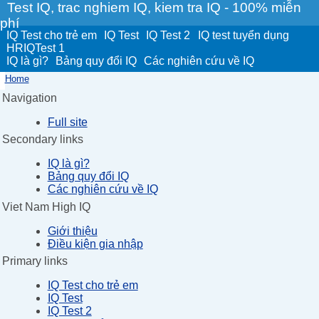
Test IQ, trac nghiem IQ, kiem tra IQ - 100% miễn
phí
IQ Test cho trẻ em
IQ Test
IQ Test 2
IQ test tuyển dụng
HRIQTest 1
IQ là gì?
Bảng quy đổi IQ
Các nghiên cứu về IQ
Home
Navigation
Full site
Secondary links
IQ là gì?
Bảng quy đổi IQ
Các nghiên cứu về IQ
Viet Nam High IQ
Giới thiệu
Điều kiện gia nhập
Primary links
IQ Test cho trẻ em
IQ Test
IQ Test 2