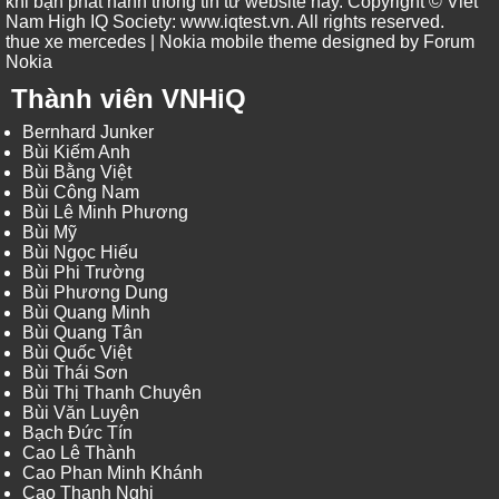
khi bạn phát hành thông tin từ website này. Copyright © Viet
Nam High IQ Society
:
www.iqtest.vn
.
All rights reserved
.
thue xe mercedes
| Nokia mobile theme designed by
Forum
Nokia
Thành viên VNHiQ
Bernhard Junker
Bùi Kiếm Anh
Bùi Bằng Việt
Bùi Công Nam
Bùi Lê Minh Phương
Bùi Mỹ
Bùi Ngọc Hiếu
Bùi Phi Trường
Bùi Phương Dung
Bùi Quang Minh
Bùi Quang Tân
Bùi Quốc Việt
Bùi Thái Sơn
Bùi Thị Thanh Chuyên
Bùi Văn Luyện
Bạch Đức Tín
Cao Lê Thành
Cao Phan Minh Khánh
Cao Thanh Nghị