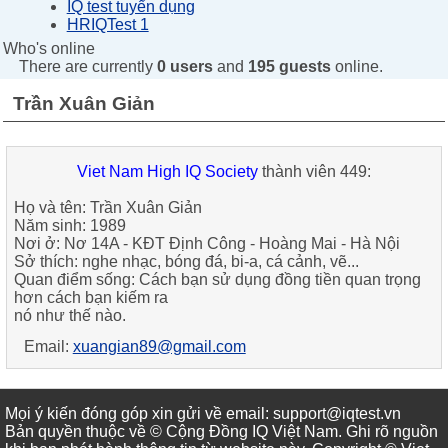
IQ test tuyển dụng
HRIQTest 1
Who's online
There are currently
0 users
and
195 guests
online.
Trần Xuân Giản
Viet Nam High IQ Society
thành viên 449:
Họ và tên: Trần Xuân Giản
Năm sinh: 1989
Nơi ở: Nơ 14A - KĐT Định Công - Hoàng Mai - Hà Nội
Sở thích: nghe nhạc, bóng đá, bi-a, cá cảnh, vẽ...
Quan điểm sống: Cách bạn sử dụng đồng tiền quan trọng
hơn cách bạn kiếm ra
nó như thế nào.
Email:
xuangian89@gmail.com
Mọi ý kiến đóng góp xin gửi về email: support@iqtest.vn
Bản quyền thuộc về © Cộng Đồng IQ Việt Nam. Ghi rõ nguồn