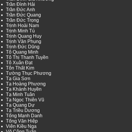
Trần Đình Hải
Trần Đức Anh
Trần Đức Quang
Trần Đức Trọng
Trịnh Hoài Nam
Trịnh Minh Tú
Trịnh Quang Huy
Trịnh Văn Phụng
Trịnh Đức Dũng
Tô Quang Minh
Tô Thị Thanh Tuyền
Tô Xuân Đạt
Tôn Thất Kim
Tường Thục Phương
Tạ Gia Sơn
Tạ Hoàng Phương
Tạ Khánh Huyền
Tạ Minh Tuân
Tạ Ngọc Thiên Vũ
Tạ Quang Dự
Tạ Triều Dương
Tống Mạnh Danh
Tống Văn Hiệp
Viên Kiều Nga
Võ Công Tuấn