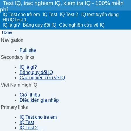
Test IQ, trac nghiem IQ, kiem tra IQ - 100% miễn
phí
IQ Test cho trẻ em
IQ Test
IQ Test 2
IQ test tuyển dụng
HRIQTest 1
IQ là gì?
Bảng quy đổi IQ
Các nghiên cứu về IQ
Home
Navigation
Full site
Secondary links
IQ là gì?
Bảng quy đổi IQ
Các nghiên cứu về IQ
Viet Nam High IQ
Giới thiệu
Điều kiện gia nhập
Primary links
IQ Test cho trẻ em
IQ Test
IQ Test 2