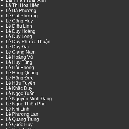
Lâm Trần Tuấn Anh
Lã Thị Hoa Hiên
Lê Bá Phương
Lê Cát Phương
Lê Công Huy
Lê Diệu Linh
Lê Duy Hoàng
Lê Duy Long
Lê Duy Phước Thuận
Lê Duy Đại
Lê Giang Nam
Lê Hoàng Vũ
Lê Huy Tùng
Lê Hải Phong
Lê Hồng Quang
Lê Hồng Đức
Lê Hữu Tuyên
Lê Khắc Duy
Lê Ngọc Tuấn
Lê Nguyễn Minh Đăng
Lê Ngọc Thiên Phú
Lê Nhi Linh
Lê Phương Lan
Lê Quang Trung
Lê Quốc Huy