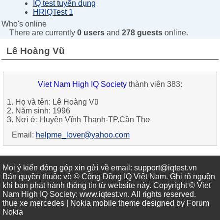
IQ test tuyển dụng
HRIQTest 1
Who's online
There are currently
0 users
and
278 guests
online.
Lê Hoàng Vũ
Viet Nam High IQ Society
thành viên 383:
1. Họ và tên: Lê Hoàng Vũ
2. Năm sinh: 1996
3. Nơi ở: Huyện Vĩnh Thạnh-TP.Cần Thơ
Email:
helpme_lover@yahoo.com
Mọi ý kiến đóng góp xin gửi về email: support@iqtest.vn
Bản quyền thuộc về © Cộng Đồng IQ Việt Nam. Ghi rõ nguồn
khi bạn phát hành thông tin từ website này. Copyright © Viet
Nam High IQ Society
:
www.iqtest.vn
.
All rights reserved
.
thue xe mercedes
| Nokia mobile theme designed by
Forum
Nokia