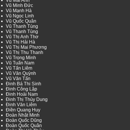
Vũ Mai Anh
Vũ Minh Đức
Vũ Mạnh Hà
Vũ Ngọc Linh
Vũ Quốc Quân
Vũ Thanh Tùng
Vũ Thanh Tùng
Vũ Thị Anh Thơ
Vũ Thị Hải Hà
Vũ Thị Mai Phương
Vũ Thị Thu Thanh
Vũ Trọng Minh
Vũ Tuấn Nam
Vũ Tấn Liêm
Vũ Văn Quỳnh
Vũ Văn Tấn
Đinh Bá Thi Sinh
Đinh Công Lập
Đinh Hoài Nam
Đinh Thị Thùy Dung
Đinh Văn Liêm
Điền Quang Huy
Đoàn Nhật Minh
Đoàn Quốc Dũng
Đoàn Quốc Quân