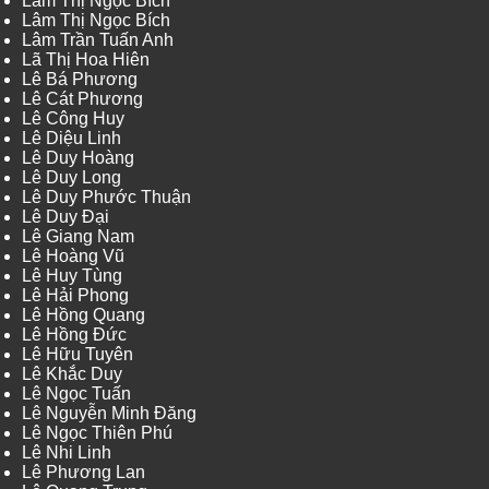
Lâm Thị Ngọc Bích
Lâm Thị Ngọc Bích
Lâm Trần Tuấn Anh
Lã Thị Hoa Hiên
Lê Bá Phương
Lê Cát Phương
Lê Công Huy
Lê Diệu Linh
Lê Duy Hoàng
Lê Duy Long
Lê Duy Phước Thuận
Lê Duy Đại
Lê Giang Nam
Lê Hoàng Vũ
Lê Huy Tùng
Lê Hải Phong
Lê Hồng Quang
Lê Hồng Đức
Lê Hữu Tuyên
Lê Khắc Duy
Lê Ngọc Tuấn
Lê Nguyễn Minh Đăng
Lê Ngọc Thiên Phú
Lê Nhi Linh
Lê Phương Lan