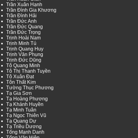
Trần Xuân Hạnh
Trần Đình Gia Khương
Trần Đình Hải
Trần Đức Anh
Trần Đức Quang
Trần Đức Trọng
Trịnh Hoài Nam
Trịnh Minh Tú
Trịnh Quang Huy
Trịnh Văn Phụng
Trịnh Đức Dũng
Tô Quang Minh
Tô Thị Thanh Tuyền
Tô Xuân Đạt
Tôn Thất Kim
Tường Thục Phương
Tạ Gia Sơn
Tạ Hoàng Phương
Tạ Khánh Huyền
Tạ Minh Tuân
Tạ Ngọc Thiên Vũ
Tạ Quang Dự
Tạ Triều Dương
Tống Mạnh Danh
Tống Văn Hiệp