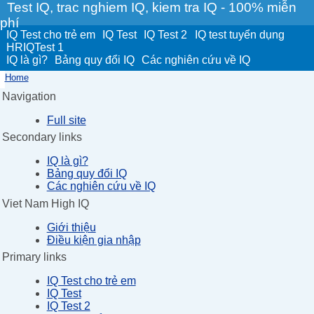
Test IQ, trac nghiem IQ, kiem tra IQ - 100% miễn
phí
IQ Test cho trẻ em
IQ Test
IQ Test 2
IQ test tuyển dụng
HRIQTest 1
IQ là gì?
Bảng quy đổi IQ
Các nghiên cứu về IQ
Home
Navigation
Full site
Secondary links
IQ là gì?
Bảng quy đổi IQ
Các nghiên cứu về IQ
Viet Nam High IQ
Giới thiệu
Điều kiện gia nhập
Primary links
IQ Test cho trẻ em
IQ Test
IQ Test 2