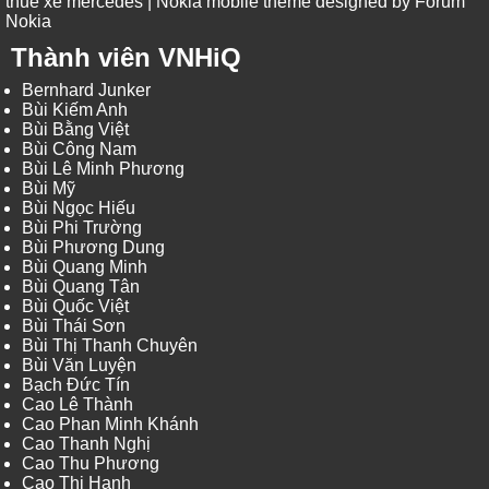
thue xe mercedes
| Nokia mobile theme designed by
Forum
Nokia
Thành viên VNHiQ
Bernhard Junker
Bùi Kiếm Anh
Bùi Bằng Việt
Bùi Công Nam
Bùi Lê Minh Phương
Bùi Mỹ
Bùi Ngọc Hiếu
Bùi Phi Trường
Bùi Phương Dung
Bùi Quang Minh
Bùi Quang Tân
Bùi Quốc Việt
Bùi Thái Sơn
Bùi Thị Thanh Chuyên
Bùi Văn Luyện
Bạch Đức Tín
Cao Lê Thành
Cao Phan Minh Khánh
Cao Thanh Nghị
Cao Thu Phương
Cao Thị Hạnh