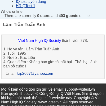
IQ test tuyển dụng
HRIQTest 1
Who's online
There are currently
0 users
and
403 guests
online.
Lâm Trần Tuấn Anh
Viet Nam High IQ Society
thành viên 378:
1. Họ và tên : Lâm Trần Tuấn Anh
2. Tuổi : 1995
3. Nơi ở : Bạc Liêu
4. Quan điểm : Không bao giờ có thất bại . Thất bại là khi
bạn bỏ cuộc !
Email:
txp2037@yahoo.com
Mọi ý kiến đóng góp xin gửi về email: support@iqtest.vn
Bản quyền thuộc về © Cộng Đồng IQ Việt Nam. Ghi rõ nguồn
khi bạn phát hành thông tin từ website này. Copyright © Viet
Nam High IQ Society
:
www.iqtest.vn
.
All rights reserved
.