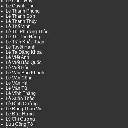
Lê Quốc Huy
Lê Quỳnh Thu
Lê Thanh Phong
Lê Thanh Sơn
Lê Thanh Thủy
Lê Thế Vinh
Lê Thị Phương Thảo
Lê Thị Thu Hằng
Lê Trần Khắc Tuấn
Lê Tuyết Hạnh
Lê Tạ Đăng Khoa
Lê Viết Anh
Lê Viết Bảo Quốc
Lê Viết Hải
Lê Văn Bảo Khánh
Lê Văn Công
Lê Văn Hải
Lê Văn Tú
Lê Vĩnh Thắng
Lê Xuân Thảo
Lê Đình Cường
Lê Đồng Thảo Vy
Lê Đức Hưng
Lý Chí Cường
Lưu Công Tới