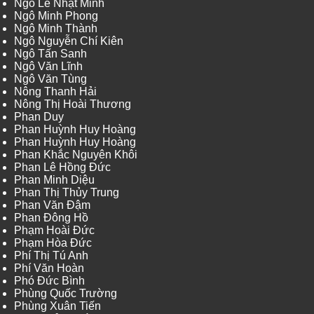
Ngô Lê Nhật Minh
Ngô Minh Phong
Ngô Minh Thành
Ngô Nguyễn Chí Kiên
Ngô Tấn Sanh
Ngô Văn Lĩnh
Ngô Văn Tùng
Nông Thanh Hải
Nông Thị Hoài Thương
Phan Duy
Phan Huỳnh Huy Hoàng
Phan Huỳnh Huy Hoàng
Phan Khắc Nguyên Khôi
Phan Lê Hồng Đức
Phan Minh Diệu
Phan Thị Thủy Trung
Phan Văn Đậm
Phan Đông Hồ
Phạm Hoài Đức
Phạm Hòa Đức
Phí Thị Tú Anh
Phí Văn Hoàn
Phó Đức Bình
Phùng Quốc Trường
Phùng Xuân Tiến