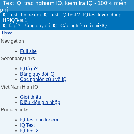
Test IQ, trac nghiem IQ, kiem tra IQ - 100% miễn
phí
IQ Test cho trẻ em
IQ Test
IQ Test 2
IQ test tuyển dụng
HRIQTest 1
IQ là gì?
Bảng quy đổi IQ
Các nghiên cứu về IQ
Home
Navigation
Full site
Secondary links
IQ là gì?
Bảng quy đổi IQ
Các nghiên cứu về IQ
Viet Nam High IQ
Giới thiệu
Điều kiện gia nhập
Primary links
IQ Test cho trẻ em
IQ Test
IQ Test 2