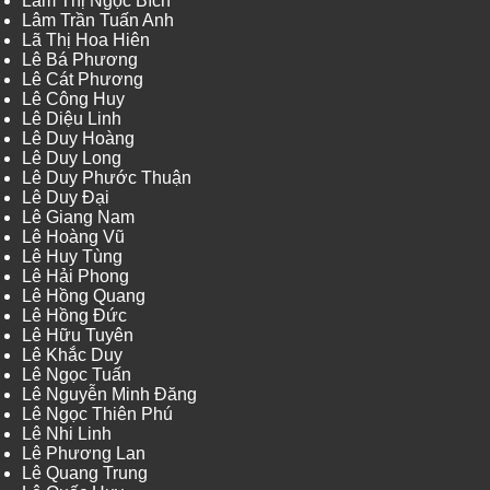
Lâm Thị Ngọc Bích
Lâm Trần Tuấn Anh
Lã Thị Hoa Hiên
Lê Bá Phương
Lê Cát Phương
Lê Công Huy
Lê Diệu Linh
Lê Duy Hoàng
Lê Duy Long
Lê Duy Phước Thuận
Lê Duy Đại
Lê Giang Nam
Lê Hoàng Vũ
Lê Huy Tùng
Lê Hải Phong
Lê Hồng Quang
Lê Hồng Đức
Lê Hữu Tuyên
Lê Khắc Duy
Lê Ngọc Tuấn
Lê Nguyễn Minh Đăng
Lê Ngọc Thiên Phú
Lê Nhi Linh
Lê Phương Lan
Lê Quang Trung