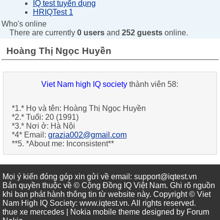
IQ test tuyển dụng
HRIQTest 1
Who's online
There are currently
0 users
and
252 guests
online.
Hoàng Thị Ngọc Huyền
Viet Nam high IQ society
thành viên 58:
*1.* Họ và tên:
Hoàng Thị Ngọc Huyền
*2.* Tuổi:
20 (1991)
*3.* Nơi ở:
Hà Nội
*4* Email:
grazia002@gmail.com
**5. *About me:
Inconsistent
**
Mọi ý kiến đóng góp xin gửi về email: support@iqtest.vn
Bản quyền thuộc về © Cộng Đồng IQ Việt Nam. Ghi rõ nguồn
khi bạn phát hành thông tin từ website này. Copyright © Viet
Nam High IQ Society
:
www.iqtest.vn
.
All rights reserved
.
thue xe mercedes
| Nokia mobile theme designed by
Forum