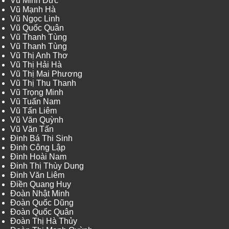
Vũ Minh Đức
Vũ Mạnh Hà
Vũ Ngọc Linh
Vũ Quốc Quân
Vũ Thanh Tùng
Vũ Thanh Tùng
Vũ Thị Anh Thơ
Vũ Thị Hải Hà
Vũ Thị Mai Phương
Vũ Thị Thu Thanh
Vũ Trọng Minh
Vũ Tuấn Nam
Vũ Tấn Liêm
Vũ Văn Quỳnh
Vũ Văn Tấn
Đinh Bá Thi Sinh
Đinh Công Lập
Đinh Hoài Nam
Đinh Thị Thùy Dung
Đinh Văn Liêm
Điền Quang Huy
Đoàn Nhật Minh
Đoàn Quốc Dũng
Đoàn Quốc Quân
Đoàn Thị Hà Thủy