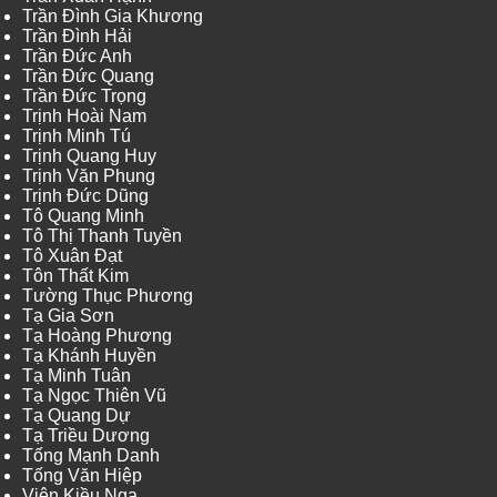
Trần Đình Gia Khương
Trần Đình Hải
Trần Đức Anh
Trần Đức Quang
Trần Đức Trọng
Trịnh Hoài Nam
Trịnh Minh Tú
Trịnh Quang Huy
Trịnh Văn Phụng
Trịnh Đức Dũng
Tô Quang Minh
Tô Thị Thanh Tuyền
Tô Xuân Đạt
Tôn Thất Kim
Tường Thục Phương
Tạ Gia Sơn
Tạ Hoàng Phương
Tạ Khánh Huyền
Tạ Minh Tuân
Tạ Ngọc Thiên Vũ
Tạ Quang Dự
Tạ Triều Dương
Tống Mạnh Danh
Tống Văn Hiệp
Viên Kiều Nga