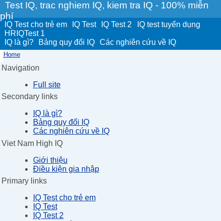
Test IQ, trac nghiem IQ, kiem tra IQ - 100% miễn
phí
IQ Test cho trẻ em
IQ Test
IQ Test 2
IQ test tuyển dụng
HRIQTest 1
IQ là gì?
Bảng quy đổi IQ
Các nghiên cứu về IQ
Home
Navigation
Full site
Secondary links
IQ là gì?
Bảng quy đổi IQ
Các nghiên cứu về IQ
Viet Nam High IQ
Giới thiệu
Điều kiện gia nhập
Primary links
IQ Test cho trẻ em
IQ Test
IQ Test 2