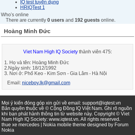
IQ test tuyển dụng
HRIQTest 1
Who's online
There are currently
0 users
and
192 guests
online.
Hoàng Minh Đức
Viet Nam High IQ Society
thành viên 475:
1. Họ và tên: Hoàng Minh Đức
2.Ngày sinh: 18/12/1992
3. Nơi ở: Phố Keo - Kim Sơn - Gia Lâm - Hà Nội
Email:
niceboy.lk@gmail.com
Mọi ý kiến đóng góp xin gửi về email: support@iqtest.vn
Bản quyền thuộc về © Cộng Đồng IQ Việt Nam. Ghi rõ nguồn
khi bạn phát hành thông tin từ website này. Copyright © Viet
Nam High IQ Society
:
www.iqtest.vn
.
All rights reserved
.
thue xe mercedes
| Nokia mobile theme designed by
Forum
Nokia