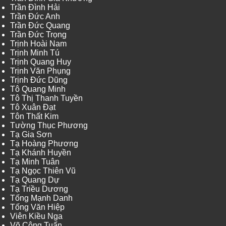
Trần Đình Hải
Trần Đức Anh
Trần Đức Quang
Trần Đức Trọng
Trịnh Hoài Nam
Trịnh Minh Tú
Trịnh Quang Huy
Trịnh Văn Phụng
Trịnh Đức Dũng
Tô Quang Minh
Tô Thị Thanh Tuyền
Tô Xuân Đạt
Tôn Thất Kim
Tường Thục Phương
Tạ Gia Sơn
Tạ Hoàng Phương
Tạ Khánh Huyền
Tạ Minh Tuân
Tạ Ngọc Thiên Vũ
Tạ Quang Dự
Tạ Triều Dương
Tống Mạnh Danh
Tống Văn Hiệp
Viên Kiều Nga
Võ Công Tuấn