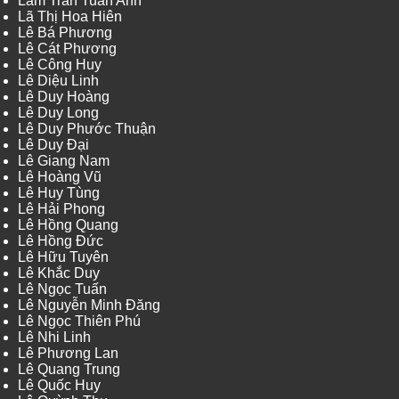
Lâm Trần Tuấn Anh
Lã Thị Hoa Hiên
Lê Bá Phương
Lê Cát Phương
Lê Công Huy
Lê Diệu Linh
Lê Duy Hoàng
Lê Duy Long
Lê Duy Phước Thuận
Lê Duy Đại
Lê Giang Nam
Lê Hoàng Vũ
Lê Huy Tùng
Lê Hải Phong
Lê Hồng Quang
Lê Hồng Đức
Lê Hữu Tuyên
Lê Khắc Duy
Lê Ngọc Tuấn
Lê Nguyễn Minh Đăng
Lê Ngọc Thiên Phú
Lê Nhi Linh
Lê Phương Lan
Lê Quang Trung
Lê Quốc Huy