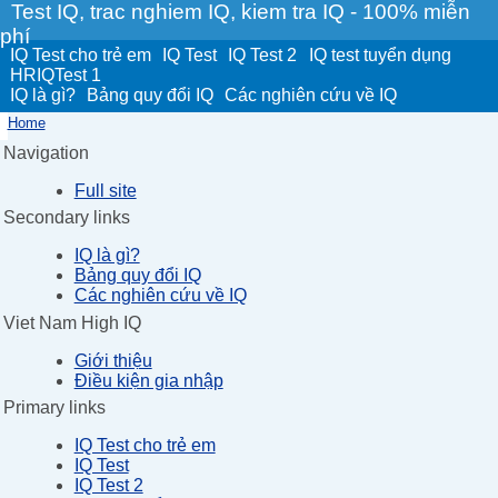
Test IQ, trac nghiem IQ, kiem tra IQ - 100% miễn
phí
IQ Test cho trẻ em
IQ Test
IQ Test 2
IQ test tuyển dụng
HRIQTest 1
IQ là gì?
Bảng quy đổi IQ
Các nghiên cứu về IQ
Home
Navigation
Full site
Secondary links
IQ là gì?
Bảng quy đổi IQ
Các nghiên cứu về IQ
Viet Nam High IQ
Giới thiệu
Điều kiện gia nhập
Primary links
IQ Test cho trẻ em
IQ Test
IQ Test 2