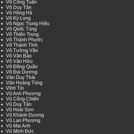
Võ Công Tuấn
Võ Duy Tân
Võ Hồng Hà
Võ Kỳ Long
Võ Ngọc Trung Hiếu
Võ Quốc Tùng
Võ Thiện Trung
Võ Thành Phước
Võ Thành Tính
Võ Tường Vân
Võ Văn Bảo
Võ Văn Hữu
Võ Đông Quân
Võ Đại Dương
Văn Duy Thái
Văn Hoàng Tùng
Vĩnh Tín
Vũ Anh Phương
Vũ Công Chiến
Vũ Duy Tân
Vũ Hoài Sơn
Vũ Khánh Dương
Vũ Lan Phương
Vũ Mai Anh
Vũ Minh Đức