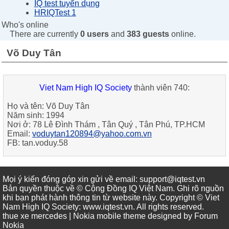
IQ test tuyển dụng
HRIQTest 1
Who's online
There are currently
0 users
and
383 guests
online.
Võ Duy Tân
Viet Nam High IQ Society
thành viên 740:
Họ và tên:
Võ Duy Tân
Năm sinh:
1994
Nơi ở:
78 Lê Đình Thám , Tân Quý , Tân Phú, TP.HCM
Email:
voduytan120894@yahoo.com.vn
FB: tan.voduy.58
Mọi ý kiến đóng góp xin gửi về email: support@iqtest.vn
Bản quyền thuộc về © Cộng Đồng IQ Việt Nam. Ghi rõ nguồn
khi bạn phát hành thông tin từ website này. Copyright © Viet
Nam High IQ Society
:
www.iqtest.vn
.
All rights reserved
.
thue xe mercedes
| Nokia mobile theme designed by
Forum
Nokia