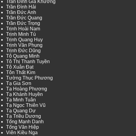
Trần Đình Gia Khương
Trần Đình Hải
Trần Đức Anh
Trần Đức Quang
Trần Đức Trọng
Trịnh Hoài Nam
Trịnh Minh Tú
Trịnh Quang Huy
Trịnh Văn Phụng
Trịnh Đức Dũng
Tô Quang Minh
Tô Thị Thanh Tuyền
Tô Xuân Đạt
Tôn Thất Kim
Tường Thục Phương
Tạ Gia Sơn
Tạ Hoàng Phương
Tạ Khánh Huyền
Tạ Minh Tuân
Tạ Ngọc Thiên Vũ
Tạ Quang Dự
Tạ Triều Dương
Tống Mạnh Danh
Tống Văn Hiệp
Viên Kiều Nga