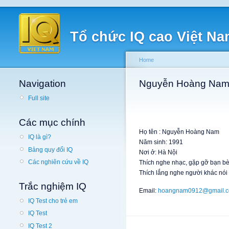
Tổ chức IQ cao Việt N
Home
Navigation
Nguyễn Hoàng Na
Full site
Các mục chính
Họ tên : Nguyễn Hoàng Nam
IQ là gì?
Năm sinh: 1991
Bảng quy đổi IQ
Nơi ở: Hà Nội
Các nghiên cứu về IQ
Thích nghe nhạc, gặp gỡ bạn bè,
Thích lắng nghe người khác nói -
Trắc nghiệm IQ
Email:
hoangnam0912@gmail.
IQ Test cho trẻ em
IQ Test
IQ Test 2