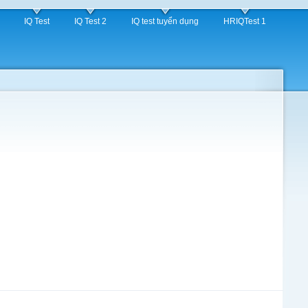
IQ Test
IQ Test 2
IQ test tuyển dụng
HRIQTest 1