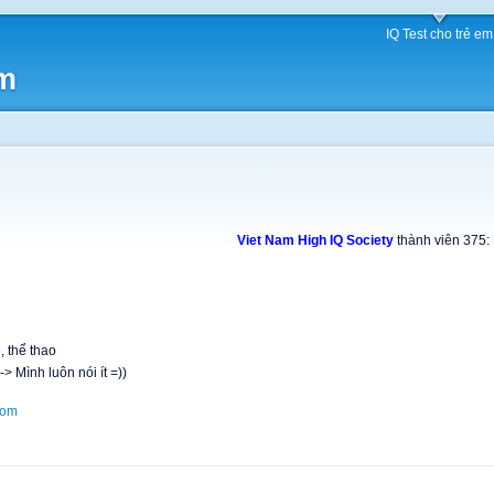
IQ Test cho trẻ em
am
m
Viet Nam High IQ Society
thành viên 375:
 thể thao
> Mình luôn nói ít =))
com