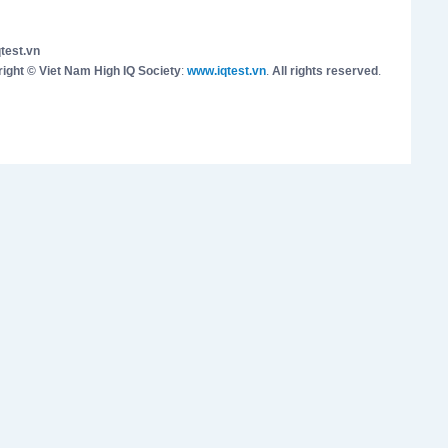
test.vn
ight © Viet Nam High IQ Society
:
www.iqtest.vn
.
All rights reserved
.