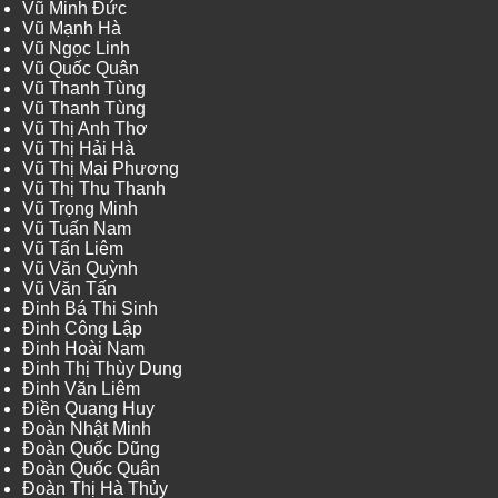
Vũ Minh Đức
Vũ Mạnh Hà
Vũ Ngọc Linh
Vũ Quốc Quân
Vũ Thanh Tùng
Vũ Thanh Tùng
Vũ Thị Anh Thơ
Vũ Thị Hải Hà
Vũ Thị Mai Phương
Vũ Thị Thu Thanh
Vũ Trọng Minh
Vũ Tuấn Nam
Vũ Tấn Liêm
Vũ Văn Quỳnh
Vũ Văn Tấn
Đinh Bá Thi Sinh
Đinh Công Lập
Đinh Hoài Nam
Đinh Thị Thùy Dung
Đinh Văn Liêm
Điền Quang Huy
Đoàn Nhật Minh
Đoàn Quốc Dũng
Đoàn Quốc Quân
Đoàn Thị Hà Thủy