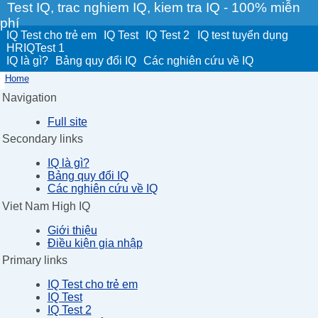
Test IQ, trac nghiem IQ, kiem tra IQ - 100% miễn
phí
IQ Test cho trẻ em
IQ Test
IQ Test 2
IQ test tuyển dụng
HRIQTest 1
IQ là gì?
Bảng quy đổi IQ
Các nghiên cứu về IQ
Home
Navigation
Full site
Secondary links
IQ là gì?
Bảng quy đổi IQ
Các nghiên cứu về IQ
Viet Nam High IQ
Giới thiệu
Điều kiện gia nhập
Primary links
IQ Test cho trẻ em
IQ Test
IQ Test 2