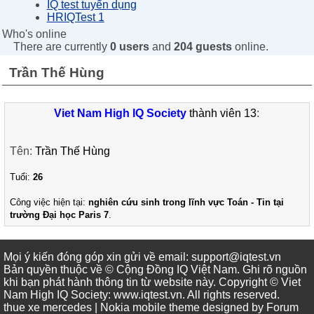
IQ test tuyển dụng
HRIQTest 1
Who's online
There are currently
0 users
and
204 guests
online.
Trần Thế Hùng
Viet Nam High IQ Society
thành viên 13
:
Tên:
Trần Thế Hùng
Tuổi:
26
Công việc hiện tại:
nghiên cứu sinh trong lĩnh vực Toán - Tin tại
trường Đại học Paris 7
.
Mọi ý kiến đóng góp xin gửi về email: support@iqtest.vn
Bản quyền thuộc về © Cộng Đồng IQ Việt Nam. Ghi rõ nguồn
khi bạn phát hành thông tin từ website này. Copyright © Viet
Nam High IQ Society
:
www.iqtest.vn
.
All rights reserved
.
thue xe mercedes
| Nokia mobile theme designed by
Forum