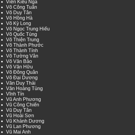
Viên Kiều Nga
Võ Công Tuấn
Võ Duy Tân
Võ Hồng Hà
Võ Kỳ Long
Võ Ngọc Trung Hiếu
Võ Quốc Tùng
Võ Thiện Trung
Võ Thành Phước
Võ Thành Tính
Võ Tường Vân
Võ Văn Bảo
Võ Văn Hữu
Võ Đông Quân
Võ Đại Dương
Văn Duy Thái
Văn Hoàng Tùng
Vĩnh Tín
Vũ Anh Phương
Vũ Công Chiến
Vũ Duy Tân
Vũ Hoài Sơn
Vũ Khánh Dương
Vũ Lan Phương
Vũ Mai Anh