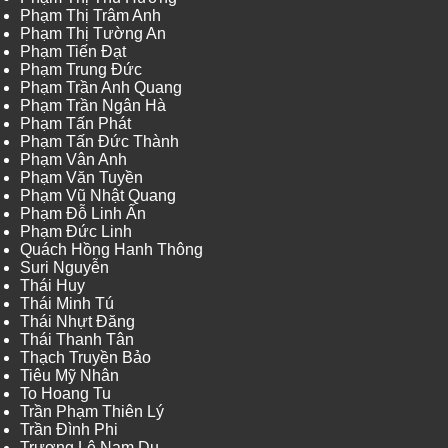
Phạm Thị Trâm Anh
Phạm Thị Tường An
Phạm Tiến Đạt
Phạm Trung Đức
Phạm Trần Anh Quang
Phạm Trần Ngân Hà
Phạm Tấn Phát
Phạm Tấn Đức Thành
Phạm Vân Anh
Phạm Văn Tuyền
Phạm Vũ Nhật Quang
Phạm Đỗ Linh Ấn
Phạm Đức Linh
Quách Hồng Hanh Thông
Suri Nguyễn
Thái Huy
Thái Minh Tú
Thái Nhựt Đăng
Thái Thanh Tân
Thạch Truyền Bảo
Tiêu Mỹ Nhân
To Hoang Tu
Trần Phạm Thiên Lý
Trần Đình Phi
Trương Lê Nam Du