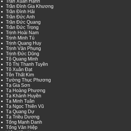
Trần Xuân Hạnh
Trần Đình Gia Khương
Trần Đình Hải
Trần Đức Anh
Trần Đức Quang
Trần Đức Trọng
Trịnh Hoài Nam
Trịnh Minh Tú
Trịnh Quang Huy
Trịnh Văn Phụng
Trịnh Đức Dũng
Tô Quang Minh
Tô Thị Thanh Tuyền
Tô Xuân Đạt
Tôn Thất Kim
Tường Thục Phương
Tạ Gia Sơn
Tạ Hoàng Phương
Tạ Khánh Huyền
Tạ Minh Tuân
Tạ Ngọc Thiên Vũ
Tạ Quang Dự
Tạ Triều Dương
Tống Mạnh Danh
Tống Văn Hiệp