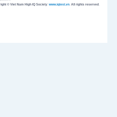
ight © Viet Nam High IQ Society
:
www.iqtest.vn
.
All rights reserved
.