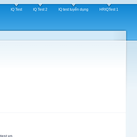
IQ Test
IQ Test 2
IQ test tuyển dụng
HRIQTest 1
test.vn