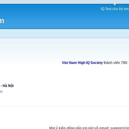
IQ Test cho trẻ em
am
Viet Nam High IQ Society
thành viên 789:
 - Hà Nội
om
Mọi ý kiến đóng góp xin gửi về email: support@iq