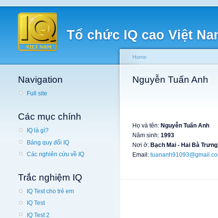
Tổ chức IQ cao Việt N
Home
Navigation
Nguyễn Tuấn Anh
Full site
Các mục chính
Họ và tên:
Nguyễn Tuấn Anh
IQ là gì?
Năm sinh:
1993
Bảng quy đổi IQ
Nơi ở:
Bạch Mai - Hai Bà Trưng
Các nghiên cứu về IQ
Email:
tuananh91093@gmail.c
Trắc nghiệm IQ
IQ Test cho trẻ em
IQ Test
IQ Test 2