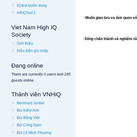
IQ test tuyển dụng
HRIQTest 1
-
Muốn giao lưu va làm quen vớ
Viet Nam High IQ
Society
-
Sống chân thành và nghiêm túc
Giới thiệu
Điều kiện gia nhập
Đang online
There are currently
0 users
and
185
guests
online.
Thành viên VNHiQ
Bernhard Junker
Bùi Kiếm Anh
Bùi Bằng Việt
Bùi Công Nam
Bùi Lê Minh Phương