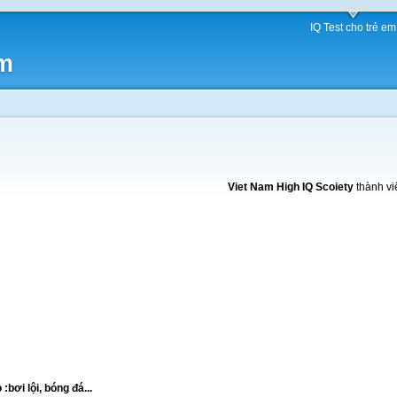
IQ Test cho trẻ em
am
Viet Nam High IQ Scoiety
thành vi
:bơi lội, bóng đá...