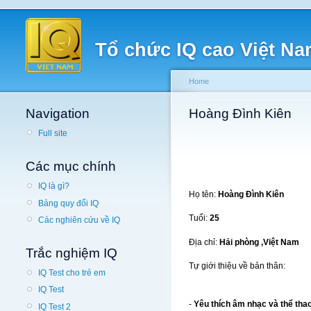
Tổ chức IQ cao Việt N
Home
Navigation
Hoàng Đình Kiên
Full site
Các mục chính
IQ là gì?
Họ tên:
Hoàng Đình Kiên
Bảng quy đổi IQ
Tuổi:
25
Các nghiên cứu về IQ
Địa chỉ:
Hải phòng ,Việt Nam
Trắc nghiệm IQ
Tự giới thiệu về bản thân:
IQ Test cho trẻ em
IQ Test
-
Yêu thích âm nhạc và thể thao 
IQ Test 2