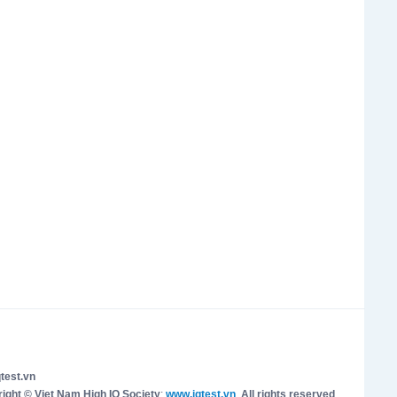
test.vn
ight © Viet Nam High IQ Society
:
www.iqtest.vn
.
All rights reserved
.