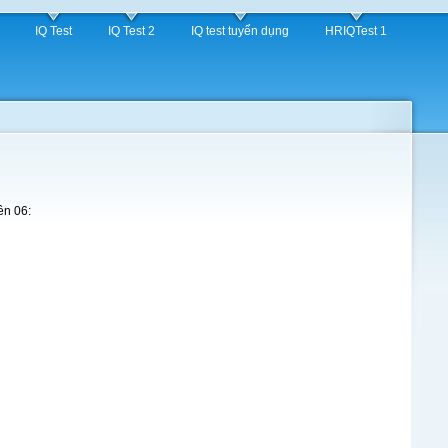
IQ Test
IQ Test 2
IQ test tuyển dụng
HRIQTest 1
ên 06: