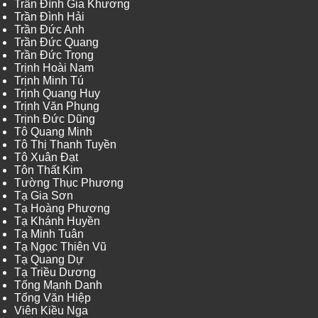
Trần Đình Gia Khương
Trần Đình Hải
Trần Đức Anh
Trần Đức Quang
Trần Đức Trọng
Trịnh Hoài Nam
Trịnh Minh Tú
Trịnh Quang Huy
Trịnh Văn Phụng
Trịnh Đức Dũng
Tô Quang Minh
Tô Thị Thanh Tuyền
Tô Xuân Đạt
Tôn Thất Kim
Tường Thục Phương
Tạ Gia Sơn
Tạ Hoàng Phương
Tạ Khánh Huyền
Tạ Minh Tuân
Tạ Ngọc Thiên Vũ
Tạ Quang Dự
Tạ Triều Dương
Tống Mạnh Danh
Tống Văn Hiệp
Viên Kiều Nga