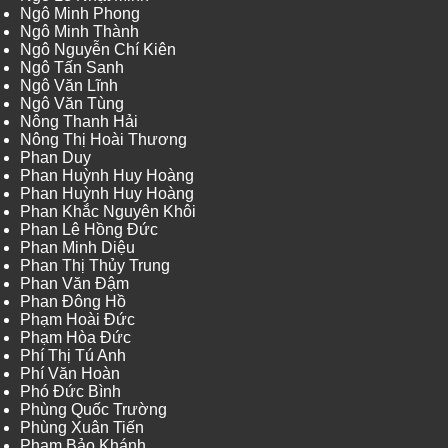
Ngô Minh Phong
Ngô Minh Thành
Ngô Nguyễn Chí Kiên
Ngô Tấn Sanh
Ngô Văn Lĩnh
Ngô Văn Tùng
Nông Thanh Hải
Nông Thị Hoài Thương
Phan Duy
Phan Huỳnh Huy Hoàng
Phan Huỳnh Huy Hoàng
Phan Khắc Nguyên Khôi
Phan Lê Hồng Đức
Phan Minh Diệu
Phan Thị Thủy Trung
Phan Văn Đậm
Phan Đông Hồ
Phạm Hoài Đức
Phạm Hòa Đức
Phí Thị Tú Anh
Phí Văn Hoàn
Phó Đức Bình
Phùng Quốc Trường
Phùng Xuân Tiến
Phạm Bảo Khánh