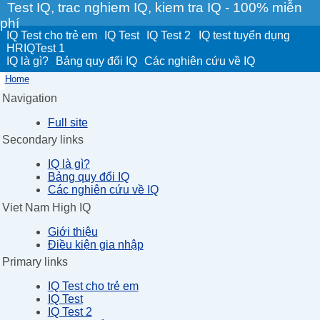
Test IQ, trac nghiem IQ, kiem tra IQ - 100% miễn
phí
IQ Test cho trẻ em
IQ Test
IQ Test 2
IQ test tuyển dụng
HRIQTest 1
IQ là gì?
Bảng quy đổi IQ
Các nghiên cứu về IQ
Home
Navigation
Full site
Secondary links
IQ là gì?
Bảng quy đổi IQ
Các nghiên cứu về IQ
Viet Nam High IQ
Giới thiệu
Điều kiện gia nhập
Primary links
IQ Test cho trẻ em
IQ Test
IQ Test 2