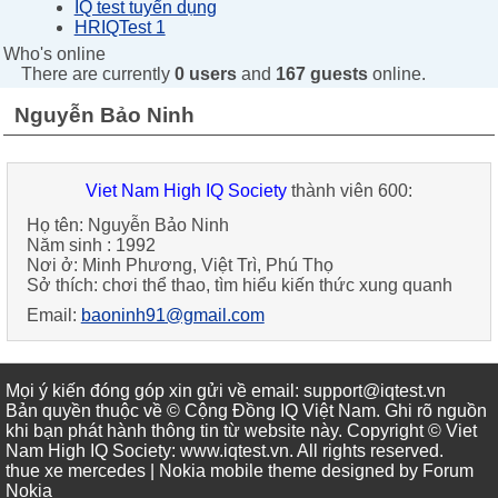
IQ test tuyển dụng
HRIQTest 1
Who's online
There are currently
0 users
and
167 guests
online.
Nguyễn Bảo Ninh
Viet Nam High IQ Society
thành viên 600:
Họ tên:
Nguyễn Bảo Ninh
Năm sinh :
1992
Nơi ở:
Minh Phương, Việt Trì, Phú Thọ
Sở thích:
chơi thể thao, tìm hiểu kiến thức xung quanh
Email:
baoninh91@gmail.com
Mọi ý kiến đóng góp xin gửi về email: support@iqtest.vn
Bản quyền thuộc về © Cộng Đồng IQ Việt Nam. Ghi rõ nguồn
khi bạn phát hành thông tin từ website này. Copyright © Viet
Nam High IQ Society
:
www.iqtest.vn
.
All rights reserved
.
thue xe mercedes
| Nokia mobile theme designed by
Forum
Nokia